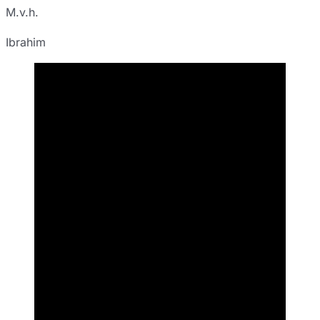
M.v.h.
Ibrahim